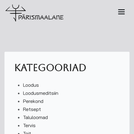
kategooriad
Loodus
Loodusmeditsiin
Perekond
Retsept
Taluloomad
Tervis
Toit