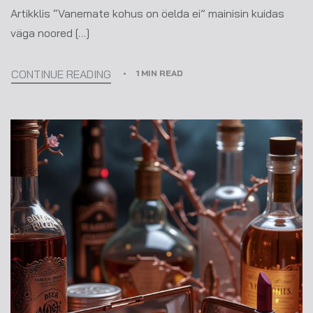
Artikklis “Vanemate kohus on öelda ei” mainisin kuidas
väga noored […]
CONTINUE READING
1 MIN READ