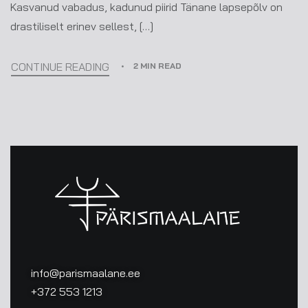
Kasvanud vabadus, kadunud piirid Tänane lapsepõlv on
drastiliselt erinev sellest, […]
CONTINUE READING
2 MIN READ
info@parismaalane.ee
+372 553 1213