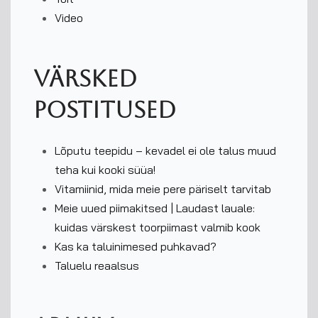
Video
Värsked
postitused
Lõputu teepidu – kevadel ei ole talus muud
teha kui kooki süüa!
Vitamiinid, mida meie pere päriselt tarvitab
Meie uued piimakitsed | Laudast lauale:
kuidas värskest toorpiimast valmib kook
Kas ka taluinimesed puhkavad?
Taluelu reaalsus