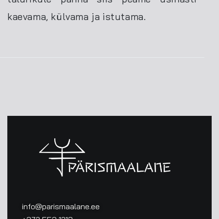
kaevama, külvama ja istutama.
info@parismaalane.ee