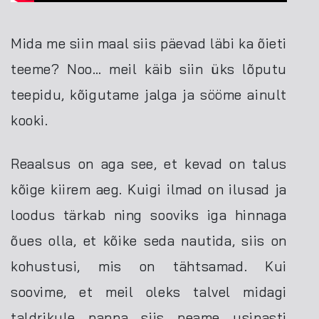
Mida me siin maal siis päevad läbi ka õieti
teeme? Noo… meil käib siin üks lõputu
teepidu, kõigutame jalga ja sööme ainult
kooki.
Reaalsus on aga see, et kevad on talus
kõige kiirem aeg. Kuigi ilmad on ilusad ja
loodus tärkab ning sooviks iga hinnaga
õues olla, et kõike seda nautida, siis on
kohustusi, mis on tähtsamad. Kui
soovime, et meil oleks talvel midagi
taldrikule panna siis peame usinasti