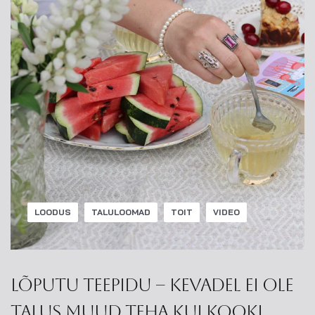
LOODUS
TALULOOMAD
TOIT
VIDEO
Lõputu teepidu – kevadel ei ole
talus muud teha kui kooki