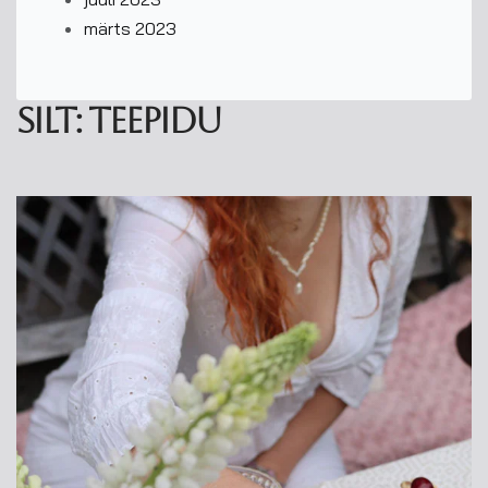
märts 2023
Silt:
teepidu