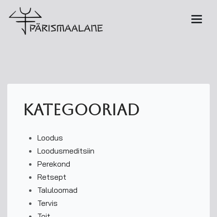
kategooriad
Loodus
Loodusmeditsiin
Perekond
Retsept
Taluloomad
Tervis
Toit