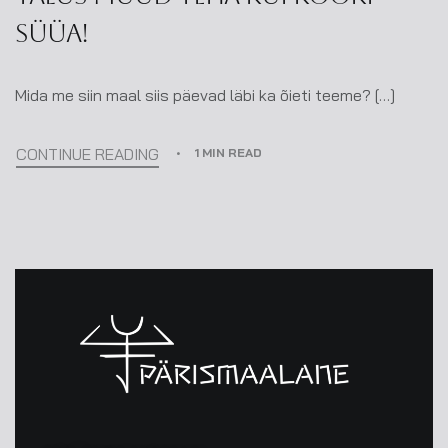
süüa!
Mida me siin maal siis päevad läbi ka õieti teeme? […]
CONTINUE READING
1 MIN READ