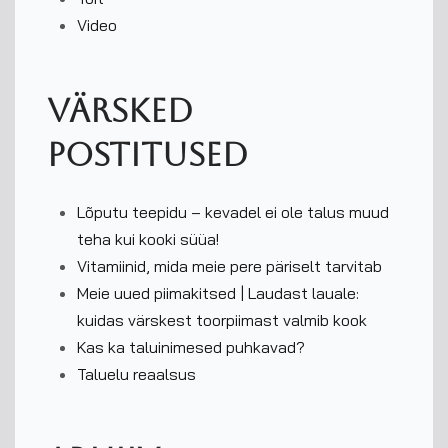
Video
Värsked
postitused
Lõputu teepidu – kevadel ei ole talus muud
teha kui kooki süüa!
Vitamiinid, mida meie pere päriselt tarvitab
Meie uued piimakitsed | Laudast lauale:
kuidas värskest toorpiimast valmib kook
Kas ka taluinimesed puhkavad?
Taluelu reaalsus