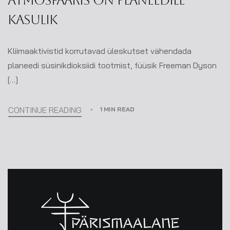
atmosfääris on planeedile
kasulik
Kliimaaktivistid korrutavad üleskutset vähendada
planeedi süsinikdioksiidi tootmist, füüsik Freeman Dyson
[…]
CONTINUE READING
1 MIN READ