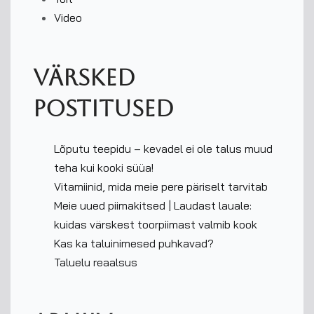
Video
Värsked
postitused
Lõputu teepidu – kevadel ei ole talus muud
teha kui kooki süüa!
Vitamiinid, mida meie pere päriselt tarvitab
Meie uued piimakitsed | Laudast lauale:
kuidas värskest toorpiimast valmib kook
Kas ka taluinimesed puhkavad?
Taluelu reaalsus