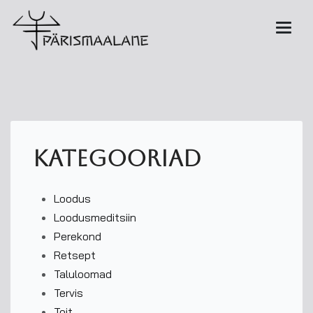
kategooriad
Loodus
Loodusmeditsiin
Perekond
Retsept
Taluloomad
Tervis
Toit