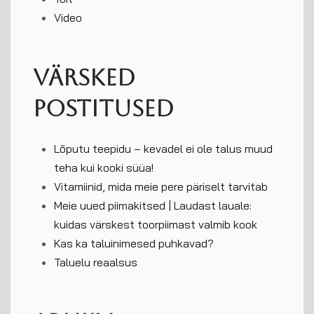
Video
Värsked
postitused
Lõputu teepidu – kevadel ei ole talus muud
teha kui kooki süüa!
Vitamiinid, mida meie pere päriselt tarvitab
Meie uued piimakitsed | Laudast lauale:
kuidas värskest toorpiimast valmib kook
Kas ka taluinimesed puhkavad?
Taluelu reaalsus