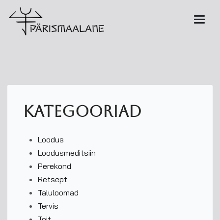
kategooriad
Loodus
Loodusmeditsiin
Perekond
Retsept
Taluloomad
Tervis
Toit