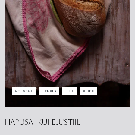
RETSEPT
TERVIS
TOIT
VIDEO
Hapusai kui elustiil