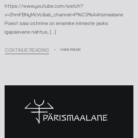
https://www.youtube.com/watch?
v=2hmFBNyMcVc&ab_channel=P%C3%A4rismaalane
Poest saia ostmine on enamike inimeste jaoks
igapäevane nähtus, […]
CONTINUE READING
1 MIN READ