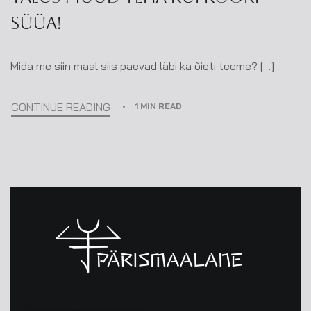
süüa!
Mida me siin maal siis päevad läbi ka õieti teeme? […]
CONTINUE READING
1 MIN READ