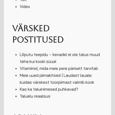
Video
Värsked
postitused
Lõputu teepidu – kevadel ei ole talus muud
teha kui kooki süüa!
Vitamiinid, mida meie pere päriselt tarvitab
Meie uued piimakitsed | Laudast lauale:
kuidas värskest toorpiimast valmib kook
Kas ka taluinimesed puhkavad?
Taluelu reaalsus