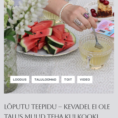
LOODUS
TALULOOMAD
TOIT
VIDEO
Lõputu teepidu – kevadel ei ole
talus muud teha kui kooki