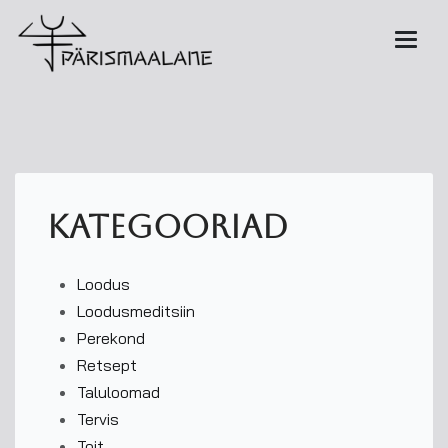
kategooriad
Loodus
Loodusmeditsiin
Perekond
Retsept
Taluloomad
Tervis
Toit