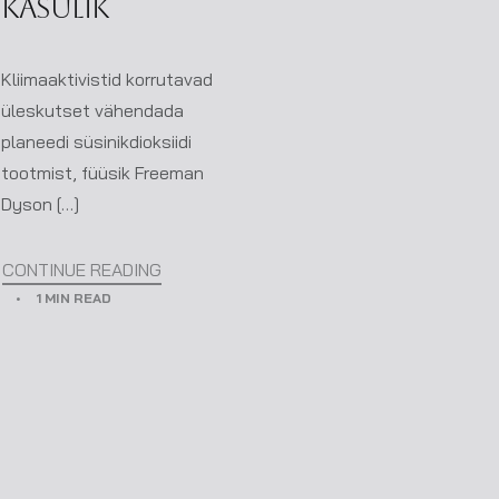
kasulik
Kliimaaktivistid korrutavad
üleskutset vähendada
planeedi süsinikdioksiidi
tootmist, füüsik Freeman
Dyson […]
CONTINUE READING
1 MIN READ