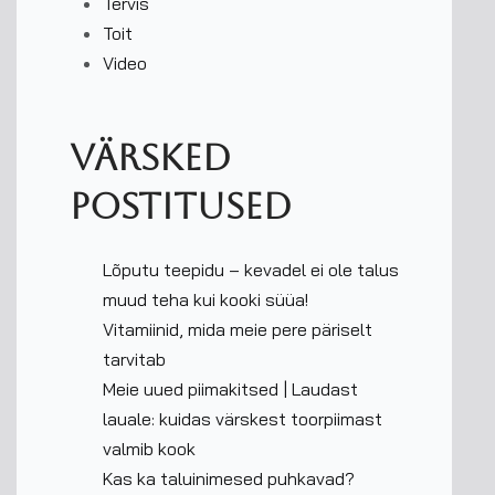
Tervis
Toit
Video
Värsked
postitused
Lõputu teepidu – kevadel ei ole talus
muud teha kui kooki süüa!
Vitamiinid, mida meie pere päriselt
tarvitab
Meie uued piimakitsed | Laudast
lauale: kuidas värskest toorpiimast
valmib kook
Kas ka taluinimesed puhkavad?