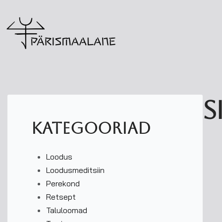
S
kategooriad
Loodus
Loodusmeditsiin
Perekond
Retsept
Taluloomad