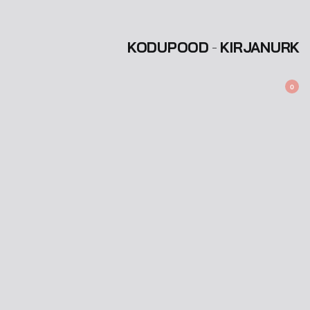
KODU
POOD
KIRJANURK
0