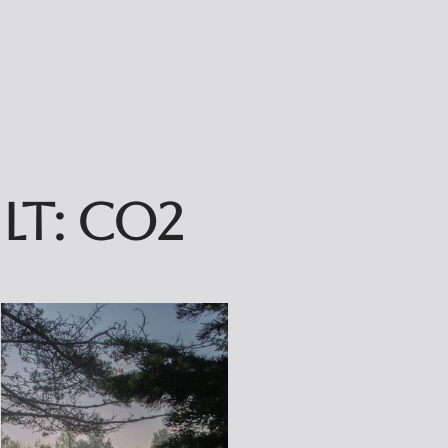
ilt:
co2