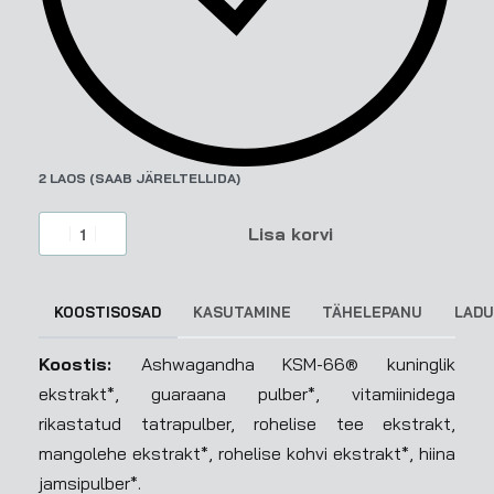
2 LAOS (SAAB JÄRELTELLIDA)
Lisa korvi
KOOSTISOSAD
KASUTAMINE
TÄHELEPANU
LADU
Koostis:
Ashwagandha KSM-66® kuninglik
ekstrakt*, guaraana pulber*, vitamiinidega
rikastatud tatrapulber, rohelise tee ekstrakt,
mangolehe ekstrakt*, rohelise kohvi ekstrakt*, hiina
jamsipulber*.