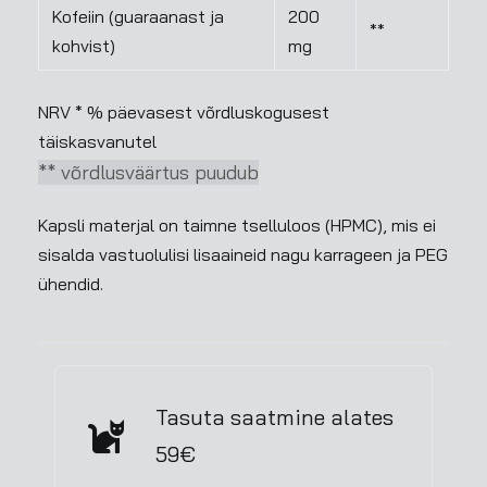
Kofeiin (guaraanast ja
200
**
kohvist)
mg
NRV * % päevasest võrdluskogusest
täiskasvanutel
** võrdlusväärtus puudub
Kapsli materjal on taimne tselluloos (HPMC), mis ei
sisalda vastuolulisi lisaaineid nagu karrageen ja PEG
ühendid.
Tasuta saatmine alates
59€