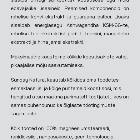
ebavajalike lisaaineid. Peamised komponendid on
rohelise kohvi ekstrakt ja guaraana pulber. Lisaks
sisaldab energiasegu Ashwagandha KSM-66-te,
rohelise tee ekstraktist pärit L-teaniini, mangolehe
ekstrakti ja hiina jamsi ekstrakti.
Maksimaalne koostoime kõikide koostisainete vahel
pikaajalise mõju saavutamiseks.
Sunday Natural kasutab kõikides oma toodetes
esmaklassilisi ja kõige puhtamaid koostisosi, mis
hangitud otse maailma parimatelt tootjatelt, kes on
samas pühendunud ka õiglaste töötingimuste
tagamisele.
Kõik tooted on 100% magneesiumstearaadi,
ränidioksiidi, nanoosakeste, geenitehnoloogia,