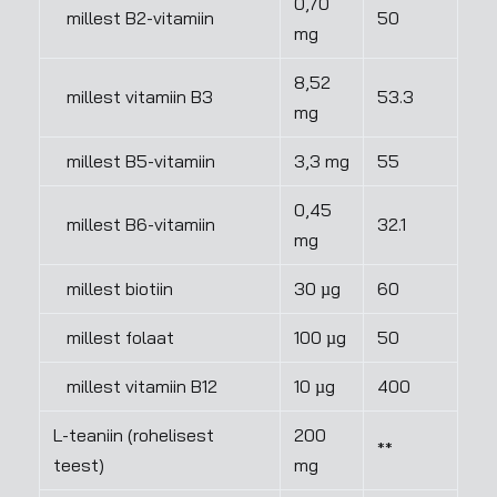
0,70
millest B2-vitamiin
50
mg
8,52
millest vitamiin B3
53.3
mg
millest B5-vitamiin
3,3 mg
55
0,45
millest B6-vitamiin
32.1
mg
millest biotiin
30 µg
60
millest folaat
100 µg
50
millest vitamiin B12
10 µg
400
L-teaniin (rohelisest
200
**
teest)
mg