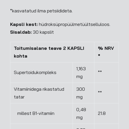
*kasvatatud ilma petsiidideta.
Kapsli kest:
hüdroksüpropüülmetüültselluloos.
Sisaldab:
30 kapslit
Toitumisalane teave 2 KAPSLI
% NRV
kohta
*
1,163
Supertoidukompleks
**
mg
Vitamiinidega rikastatud
300
**
tatar
mg
0,48
millest B1-vitamiin
21.8
mg