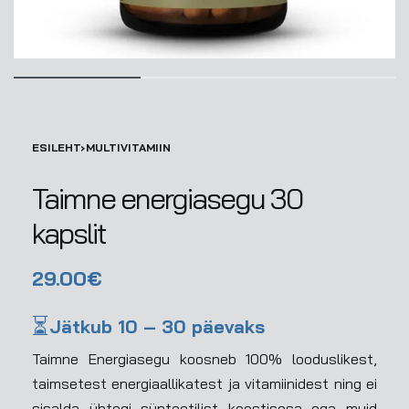
ESILEHT
›
MULTIVITAMIIN
Taimne energiasegu 30
kapslit
29.00
€
⏳
Jätkub 10 – 30 päevaks
Taimne Energiasegu koosneb 100% looduslikest,
taimsetest energiaallikatest ja vitamiinidest ning ei
sisalda ühtegi sünteetilist koostisosa ega muid