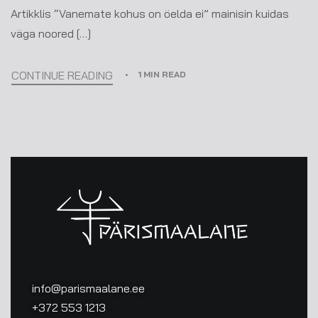
Artikklis “Vanemate kohus on öelda ei” mainisin kuidas
väga noored […]
CONTINUE READING
1 MIN READ
info@parismaalane.ee
+372 553 1213