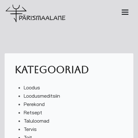
kategooriad
Loodus
Loodusmeditsiin
Perekond
Retsept
Taluloomad
Tervis
Toit