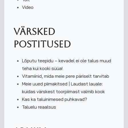
Video
Värsked
postitused
Lõputu teepidu – kevadel ei ole talus muud
teha kui kooki süüa!
Vitamiinid, mida meie pere päriselt tarvitab
Meie uued piimakitsed | Laudast lauale:
kuidas värskest toorpiimast valmib kook
Kas ka taluinimesed puhkavad?
Taluelu reaalsus